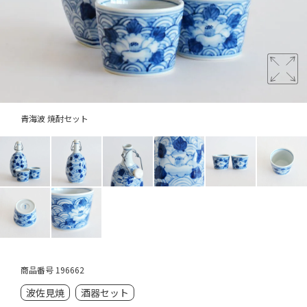
青海波 焼酎セット
商品番号
196662
波佐見焼
酒器セット