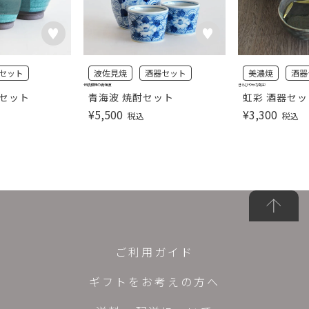
セット
波佐見焼
酒器セット
美濃焼
酒器
伝統模様の青海波
きらびやかな虹彩
器セット
青海波 焼酎セット
虹彩 酒器セッ
¥
5,500
¥
3,300
税込
税込
ご利用ガイド
ギフトをお考えの方へ