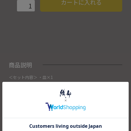
カートに入れる
商品説明
＜セット内容＞ ・皿×1
こちらの商品はORIBE NAGOYAにて展示販売中の作品になり
ます。
ご注文いただいたタイミングによってORIBE NAGOYA店頭で
売り切れた場合は、キャンセルさせて頂きます。
またORIBE NAGOYAからの出荷になりますので、ご注文確認
後、送料を再計算し改めてご請求金額についてのご連絡をさ
せていただきます。
予めご了承くださいませ。