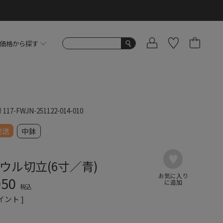
価格から探す
号
117-FWJN-251122-014-010
発送
中鉢
ウル切立(6寸／青)
050
税込
イント ]