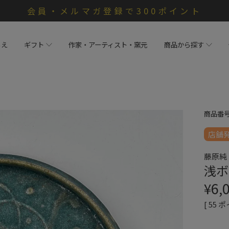
会員・メルマガ登録で300ポイント
らえ
ギフト
作家・アーティスト・窯元
商品から探す
商品番
店舗
藤原純
浅ボ
¥
6,
[
55
ポ