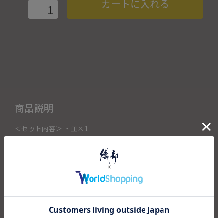
カートに入れる
商品説明
＜セット内容＞ ・皿×1
こちらの商品はORIBE NAGOYAにて展示販売中の作品になり
ます。
ご注文いただいたタイミングによってORIBE NAGOYA店頭で
売り切れた場合は、キャンセルさせて頂きます。
またORIBE NAGOYAからの出荷になりますので、ご注文確認
後、送料を再計算し改めてご請求金額についてのご連絡をさ
せていただきます。
予めご了承くださいませ。