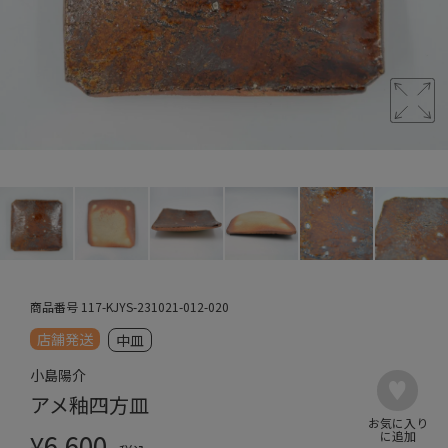
商品番号
117-KJYS-231021-012-020
店舗発送
中皿
小島陽介
アメ釉四方皿
¥
6,600