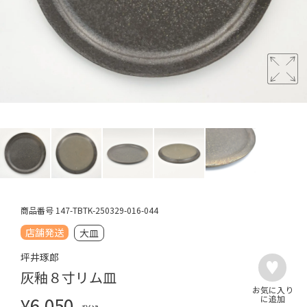
商品番号
147-TBTK-250329-016-044
店舗発送
大皿
坪井琢郎
灰釉８寸リム皿
¥
6,050