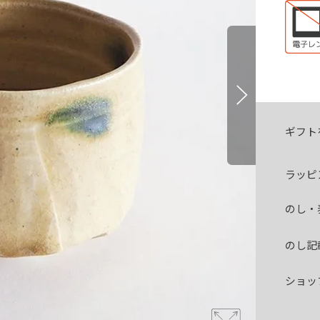
ギフト
ラッピ
のし・
のし記
ショッ