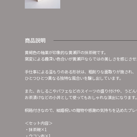
商品説明
黄褐色の釉薬が印象的な黄瀬戸の抹茶碗です。
窯変による趣深い色合いが黄瀬戸ならではの美しさを感じさせ
手仕事による温もりのある形状は、粗削りな面取りが施され、
ひとつひとつ異なる独特な風合いを醸し出しています。
また、おしるこやパフェなどのスイーツの盛り付けや、うどん
お茶漬けなどの小丼として使ってもおしゃれな演出になります
桐箱付きなので、結婚祝いの贈物や感謝の気持ちを込めたプレ
＜セット内容＞
・抹茶碗×1
・ウコン布×1