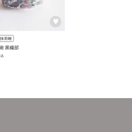
抹茶碗
碗 黒織部
税込