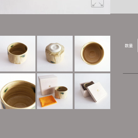
黄褐色の釉
数量