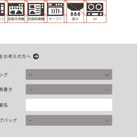
をお考えの方へ
ング
表書き
載名
プバッグ