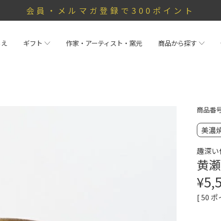
会員・メルマガ登録で300ポイント
らえ
ギフト
作家・アーティスト・窯元
商品から探す
商品番
美濃
趣深い
黄瀬
¥
5,
[
50
ポ