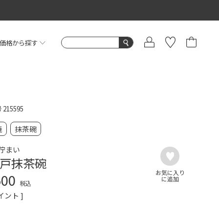
価格から探す
号
215595
焼
抹茶碗
佇まい
戸抹茶碗
500
税込
イント ]