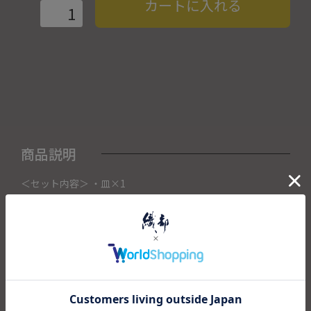
カートに入れる
商品説明
＜セット内容＞ ・皿×1
こちらの商品は織部下北沢店にて展示販売中の作品になりま
す。
ご注文いただいたタイミングによって織部下北沢店頭で売り
切れた場合は、キャンセルさせて頂きます。
また織部下北沢店からの出荷になりますので、ご注文確認
後、送料を再計算し改めてご請求金額についてのご連絡をさ
せていただきます。
予めご了承くださいませ。