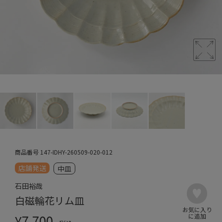
商品番号
147-IDHY-260509-020-012
店舗発送
中皿
石田裕哉
白磁輪花リム皿
¥
7,700