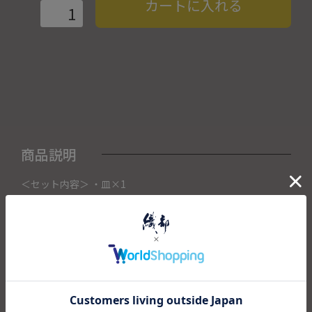
カートに入れる
商品説明
＜セット内容＞ ・皿×1
こちらの商品は織部下北沢店にて展示販売中の作品になりま
す。
ご注文いただいたタイミングによって織部下北沢店頭で売り
切れた場合は、キャンセルさせて頂きます。
また織部下北沢店からの出荷になりますので、ご注文確認
後、送料を再計算し改めてご請求金額についてのご連絡をさ
せていただきます。
予めご了承くださいませ。