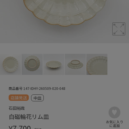
商品番号
147-IDHY-260509-020-048
店舗発送
中皿
石田裕哉
白磁輪花リム皿
¥
7,700