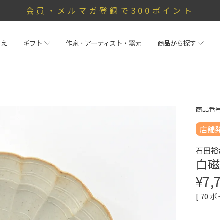
会員・メルマガ登録で300ポイント
らえ
ギフト
作家・アーティスト・窯元
商品から探す
商品番
店舗
石田裕
白磁
¥
7,
[
70
ポ