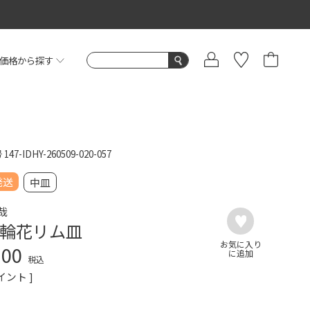
価格から探す
号
147-IDHY-260509-020-057
発送
中皿
哉
輪花リム皿
700
税込
イント ]