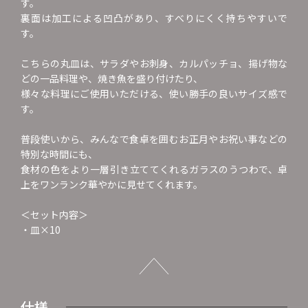
す。
裏面は加工による凹凸があり、すべりにくく持ちやすいで
す。
こちらの丸皿は、サラダやお刺身、カルパッチョ、揚げ物な
どの一品料理や、焼き魚を盛り付けたり、
様々な料理にご使用いただける、使い勝手の良いサイズ感で
す。
普段使いから、みんなで食卓を囲むお正月やお祝い事などの
特別な時間にも、
食材の色をより一層引き立ててくれるガラスのうつわで、卓
上をワンランク華やかに見せてくれます。
＜セット内容＞
・皿×10
仕様