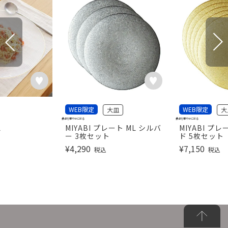
WEB限定
WEB限定
大皿
大
食卓を華やかに彩る
食卓を華やかに彩る
L
MIYABI プレート ML シルバ
MIYABI プレ
ー 3枚セット
ド 5枚セット
¥
4,290
¥
7,150
税込
税込