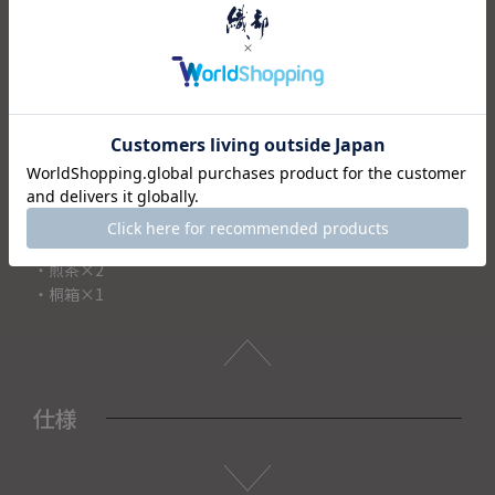
どんなライフシーンにも合わせやすいシックな佇まいで、普
段使いがしやすい茶器です。
毎日のお茶の時間のご使用にも、来客時のおもてなしにも選
ばれております。
また、父の日や母の日、誕生日などにシリーズで揃えて大切
な方への贈り物としても最適です。
＜セット内容＞
・急須（茶こし付き）×1
・煎茶×2
・桐箱×1
仕様