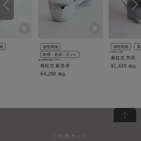
碗
波佐見焼
波佐見焼
湯
レトロかわいい煎茶
鉄瓶・急須・ポット
大
青紅花 煎茶
静かな雰囲気の色合いとデザイン
¥
1,430
青紅花 新急須
税込
¥
4,290
税込
ご利用ガイド