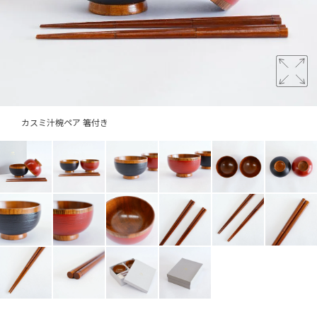
カスミ汁椀ペア 箸付き