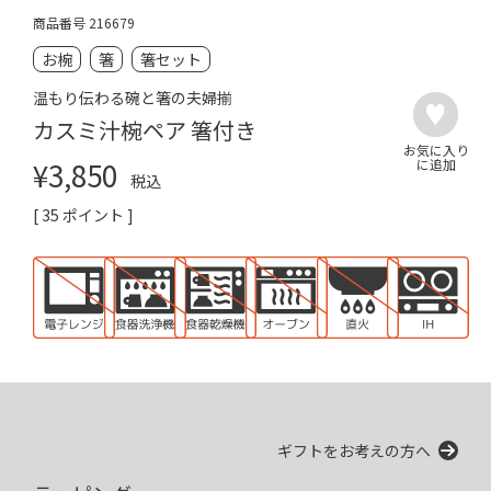
商品番号
216679
お椀
箸
箸セット
温もり伝わる碗と箸の夫婦揃
カスミ汁椀ペア 箸付き
¥
3,850
税込
[
35
ポイント ]
ギフトをお考えの方へ