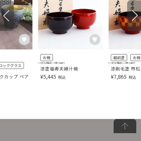
お椀
越前塗
お椀
いつまでも仲睦まじくと願いを込めて
いつまでも仲睦まじくと願いを込めて
ロックグラス
漆塗福寿夫婦汁椀
漆刷毛塗 市松
¥
5,445
¥
7,865
クカップ ペア
税込
税込