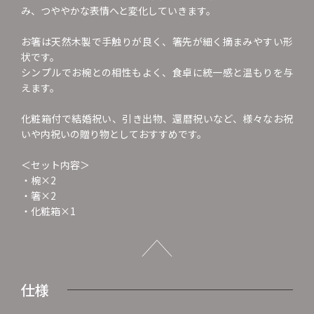
み、つややかな表情へと変化していきます。
お箸は天然木製で手触りが良く、箸先が細く摘まみやすい形
状です。
シンプルでお椀との相性もよく、食卓に統一感と温もりを与
えます。
化粧箱付で結婚祝い、引き出物、還暦祝いなど、様々なお祝
いや内祝いの贈り物としておすすめです。
＜セット内容＞
・椀×2
・箸×2
・化粧箱×1
仕様