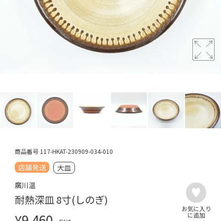
商品番号
117-HKAT-230909-034-010
店舗発送
大皿
廣川温
耐熱深皿 8寸(しのぎ)
¥
9,460