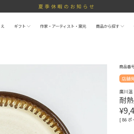
夏季休暇のお知らせ
らえ
ギフト
作家・アーティスト・窯元
商品から探す
商品番
店舗
廣川温
耐熱
¥
9,
[
86
ポ