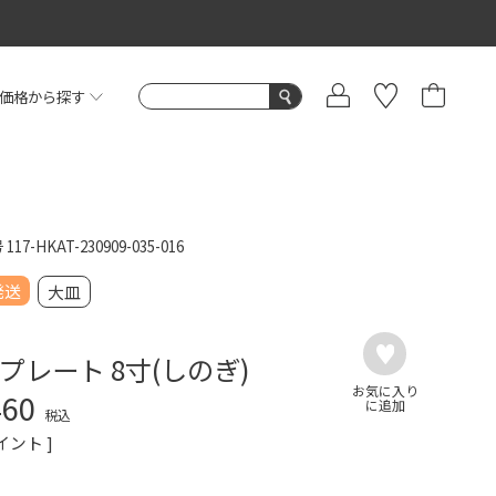
価格から探す
号
117-HKAT-230909-035-016
発送
大皿
プレート 8寸(しのぎ)
460
税込
イント ]