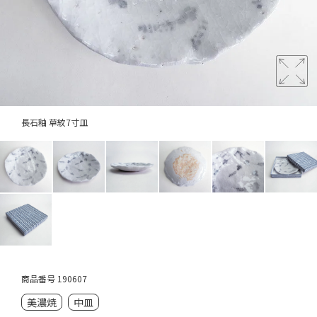
長石釉 草紋7寸皿
商品番号
190607
美濃焼
中皿