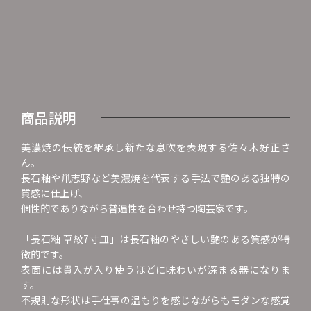
商品説明
美濃焼の伝統を継承し新たな息吹を表現する佐々木好正さ
ん。
長石釉や鼡志野など美濃焼を代表する手法で艶のある独特の
質感に仕上げ、
個性的でありながら普遍性を合わせ持つ陶芸家です。
「長石釉 草紋7寸皿」は長石釉のやさしい艶のある質感が特
徴的です。
表面には貫入が入り使うほどに味わいが深まる器になりま
す。
不規則な形状は手仕事の温もりを感じながらもモダンな感覚