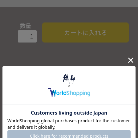
数量
カートに入れる
商品説明
風神雷神酒器セットは日本の伝統的な縁起物で屏風絵として
有名な風神雷神を描いたグラス二点と片口のセットです。
風神が描かれたグラスと雷神が描かれたグラスの二つを合わ
せて一つの絵ができあがる粋なデザインです。