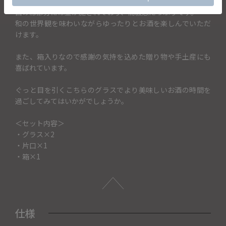
口の縁部分には金が施されており、高級感たっぷりです。
和の世界観を味わいながらゆったりとお酒を楽しんでいただ
けます。
また、箱入りなので感謝の気持を込めた贈り物や手土産にも
喜ばれています。
ぐっと目を引くこちらのグラスでより美味しいお酒の時間を
過ごしてみてはいかがでしょうか。
＜セット内容＞
・グラス×2
・片口×1
・箱×1
仕様