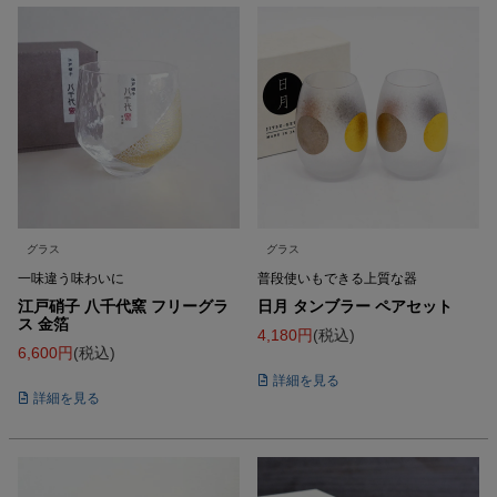
グラス
グラス
一味違う味わいに
普段使いもできる上質な器
江戸硝子 八千代窯 フリーグラ
日月 タンブラー ペアセット
ス 金箔
4,180
税込
6,600
税込
詳細を見る
詳細を見る