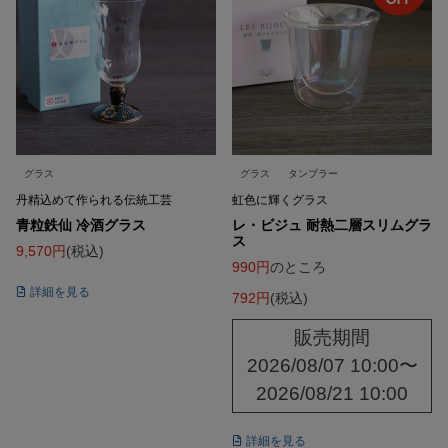
グラス
グラス
タンブラー
丹精込めて作られる伝統工芸
虹色に輝くグラス
青粒鉄仙 冷酒グラス
レ・ビジュ 耐熱二層スリムグラ
ス
9,570
税込
990
のところ
詳細を見る
792
税込
販売期間
2026/08/07 10:00
〜
2026/08/21 10:00
詳細を見る