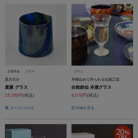
店舗発送
グラス
グラス
黒川大介
丹精込めて作られる伝統工芸
星脈 グラス
白粒鉄仙 冷酒グラス
13,200
税込
9,570
税込
詳細を見る
カートに入れる