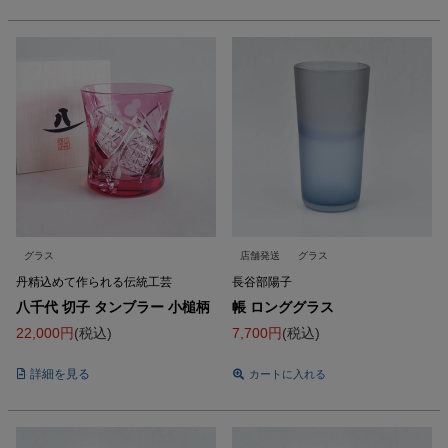
グラス
店舗発送
グラス
丹精込めて作られる伝統工芸
長谷部陽子
八千代 切子 タンブラー 小槌柄
帳 ロンググラス
22,000
税込
7,700
税込
詳細を見る
カートに入れる