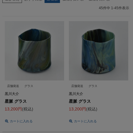
45
件中
1
-
45
件表示
店舗発送
グラス
店舗発送
グラス
黒川大介
黒川大介
星脈 グラス
星脈 グラス
13,200
税込
13,200
税込
カートに入れる
カートに入れる