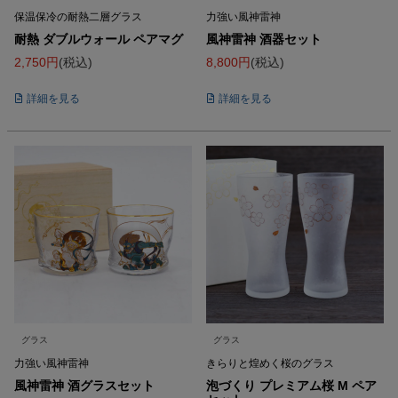
保温保冷の耐熱二層グラス
力強い風神雷神
耐熱 ダブルウォール ペアマグ
風神雷神 酒器セット
2,750
税込
8,800
税込
詳細を見る
詳細を見る
グラス
グラス
力強い風神雷神
きらりと煌めく桜のグラス
風神雷神 酒グラスセット
泡づくり プレミアム桜 M ペア