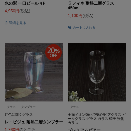
水の彩 一口ビール 4Ｐ
ラフィネ 耐熱二層グラス
450ml
4,950
税込
1,100
税込
詳細を見る
カートに入れる
グラス
タンブラー
グラス
虹色に輝くグラス
全面イオン強化で安心/ビアグラス ビ
ールグラス グラス ガラス 硝子 強化
レ・ビジュ 耐熱二層タンブラー
ガラス
1,760
のところ
プレミアムビアー