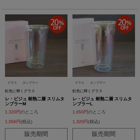
グラス
タンブラー
グラス
タンブラー
虹色に輝くグラス
虹色に輝くグラス
レ・ビジュ 耐熱二層 スリムタ
レ・ビジュ 耐熱二層 スリムタ
ンブラーM
ンブラーL
1,320
のところ
1,650
のところ
1,056
税込
1,320
税込
販売期間
販売期間