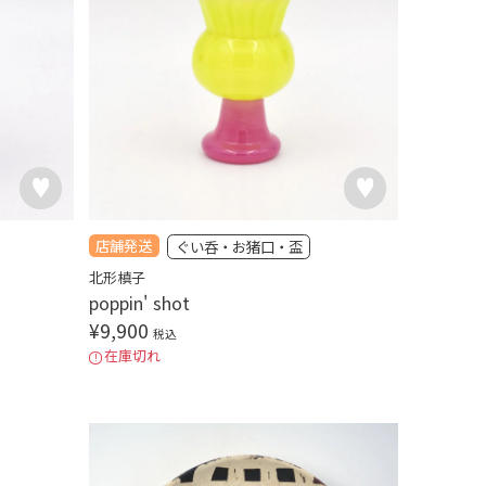
店舗発送
ぐい呑・お猪口・盃
北形槙子
poppin' shot
¥
9,900
税込
在庫切れ