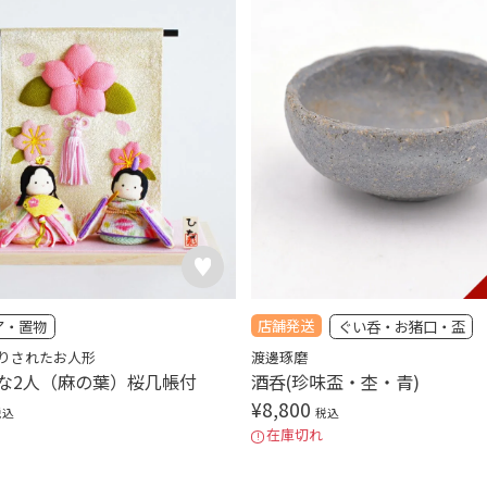
店舗発送
ア・置物
ぐい呑・お猪口・盃
りされたお人形
渡邊琢磨
な2人（麻の葉）桜几帳付
酒呑(珍味盃・杢・青)
¥
8,800
税込
税込
在庫切れ