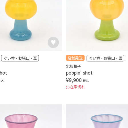
店舗発送
ぐい呑・お猪口・盃
ぐい呑・お猪口・盃
北形槙子
shot
poppin' shot
¥
9,900
税込
税込
在庫切れ