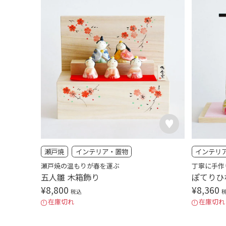
瀬戸焼
インテリア・置物
インテリ
瀬戸焼の温もりが春を運ぶ
丁寧に手作
五人雛 木箱飾り
ぽてりひ
¥
8,800
¥
8,360
税込
在庫切れ
在庫切れ