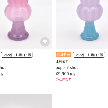
店舗発送
ぐい呑・お猪口・盃
ぐい呑・お猪口・盃
北形槙子
shot
poppin' shot
¥
9,900
税込
税込
在庫切れ