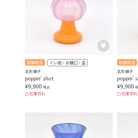
店舗発送
店舗発送
ぐい呑・お猪口・盃
北形槙子
北形槙子
poppin' shot
poppin' 
¥
9,900
¥
9,900
税込
在庫切れ
在庫切れ