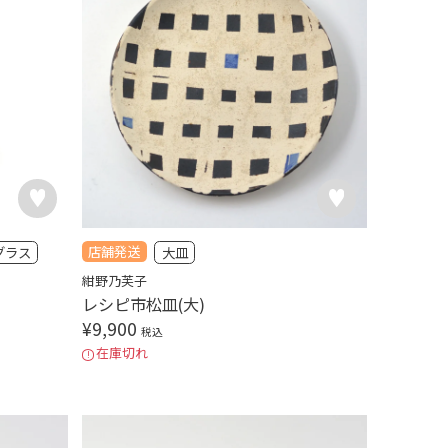
店舗発送
グラス
大皿
紺野乃芙子
レシピ市松皿(大)
¥
9,900
税込
在庫切れ