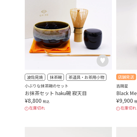
店舗発送
波佐見焼
抹茶碗
茶道具・お茶用小物
小ぶりな抹茶碗のセット
吉岡星
お抹茶セット haku碗 寂天目
Black 
¥
8,800
¥
9,900
税込
在庫切れ
在庫切れ