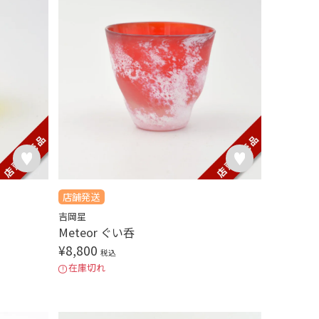
店舗発送
吉岡星
Meteor ぐい呑
¥
8,800
税込
在庫切れ