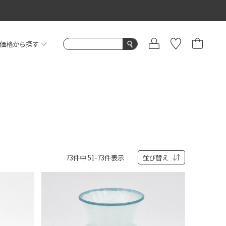
価格から探す
73
件中
51
-
73
件表示
並び替え