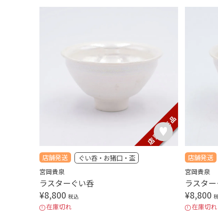
店舗発送
店舗発送
ぐい呑・お猪口・盃
宮岡貴泉
宮岡貴泉
ラスターぐい呑
ラスター
¥
8,800
¥
8,800
税込
在庫切れ
在庫切れ