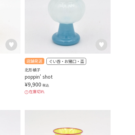
店舗発送
ぐい呑・お猪口・盃
北形槙子
poppin' shot
¥
9,900
税込
在庫切れ