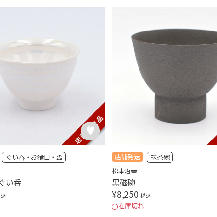
店舗発送
ぐい呑・お猪口・盃
抹茶碗
松本治幸
ぐい呑
黒磁碗
¥
8,250
税込
税込
在庫切れ