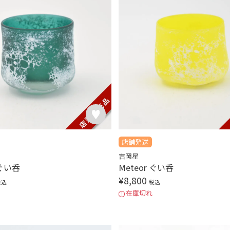
店舗発送
吉岡星
 ぐい呑
Meteor ぐい呑
¥
8,800
税込
税込
在庫切れ