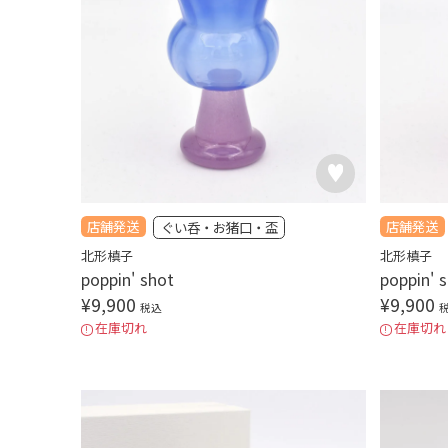
店舗発送
店舗発送
ぐい呑・お猪口・盃
北形槙子
北形槙子
poppin' shot
poppin' 
¥
9,900
¥
9,900
税込
在庫切れ
在庫切れ