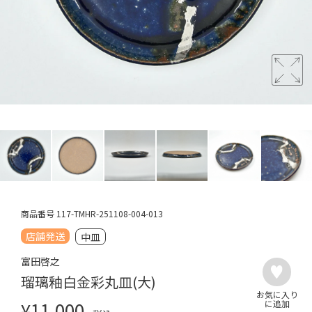
商品番号
117-TMHR-251108-004-013
店舗発送
中皿
富田啓之
瑠璃釉白金彩丸皿(大)
¥
11,000