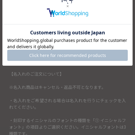
織部オリジナルの箱に入っており、プレゼントにもおすすめ
です。
結婚式の引出物や結婚祝いなどのブライダルギフトとして、
新築祝いやお祝い返し、誕生日や記念日の贈り物にいかがで
しょうか。
＜セット内容＞
・タンブラー×1
・箱×1
【名入れのご注文について】
※名入れ商品はキャンセル・返品不可となります。
・名入れをご希望される場合は名入れを行うにチェックを入
れてください。
・刻印するイニシャルのフォントの種類を「① イニシャルフ
ォント」の項目よりご選択ください。イニシャルフォントは3
種類です。