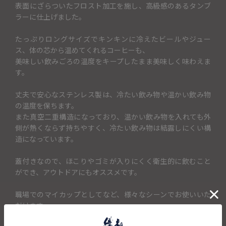
表面にざらついたフロスト加工を施し、高級感のあるタンブ
ラーに仕上げました。
たっぷりロングサイズでキンキンに冷えたビールやジュー
ス、体の芯から温めてくれるコーヒーも、
美味しい飲みごろの温度をキープしたまま美味しく味わえま
す。
丈夫で安心なステンレス製は、冷たい飲み物や温かい飲み物
の温度を保ちます。
また真空二重構造になっており、温かい飲み物を入れても外
側が熱くならず持ちやすく、冷たい飲み物は結露しにくい構
造になっています。
蓋付きなので、ほこりやゴミが入りにくく衛生的に飲むこと
ができ、アウトドアにもオススメです。
職場でのマイカップとしてなど、様々なシーンでお使いいた
だけます。