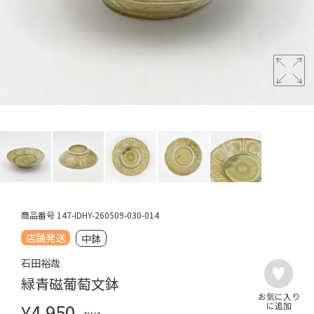
商品番号
147-IDHY-260509-030-014
店舗発送
中鉢
石田裕哉
緑青磁葡萄文鉢
¥
4,950