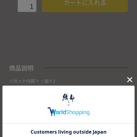
カートに入れる
商品説明
＜セット内容＞ ・皿×1
こちらの商品は織部下北沢店にて展示販売中の作品になりま
す。
ご注文いただいたタイミングによって織部下北沢店頭で売り
切れた場合は、キャンセルさせて頂きます。
また織部下北沢店からの出荷になりますので、ご注文確認
後、送料を再計算し改めてご請求金額についてのご連絡をさ
せていただきます。
予めご了承くださいませ。