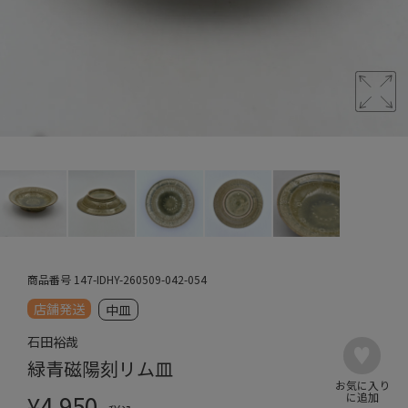
商品番号
147-IDHY-260509-042-054
店舗発送
中皿
石田裕哉
緑青磁陽刻リム皿
¥
4,950