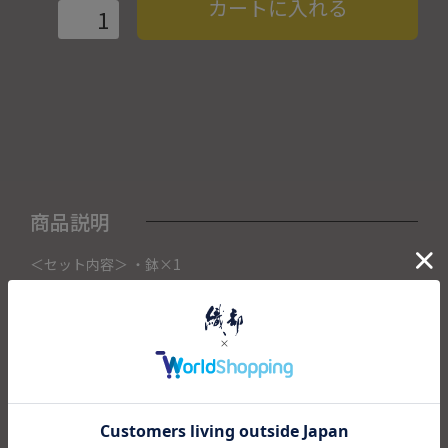
カートに入れる
商品説明
＜セット内容＞ ・鉢×1
こちらの商品は織部下北沢店にて展示販売中の作品になりま
す。
ご注文いただいたタイミングによって織部下北沢店頭で売り
切れた場合は、キャンセルさせて頂きます。
また織部下北沢店からの出荷になりますので、ご注文確認
後、送料を再計算し改めてご請求金額についてのご連絡をさ
せていただきます。
予めご了承くださいませ。