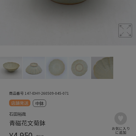
商品番号
147-IDHY-260509-045-071
店舗発送
中鉢
石田裕哉
青磁花文菊鉢
¥
4,950