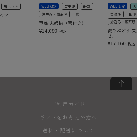
WEB限定
WEB限定
箸セット
有田焼
飯碗
名
湯呑み・煎茶碗
箸
美濃焼
飯碗
彩ペア
湯呑み・煎茶碗
華厳 夫婦揃（箸付き）
¥
14,080
織部ぶどう 夫
税込
き）
¥
17,160
税込
ご利用ガイド
ギフトをお考えの方へ
送料・配送について