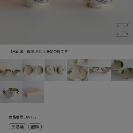
【玉山窯】織部 ぶどう 夫婦茶碗です
商品番号
188762
美濃焼
飯碗