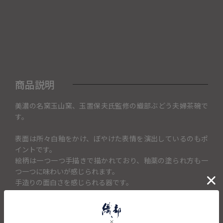
商品説明
美濃の名窯玉山窯、玉置保夫氏監修の織部ぶどう夫婦茶碗で
す。
表面は所々白釉をかけ、ぼやけた表情を演出しているのもポ
イントです。
絵柄は一つ一つ手描きで描かれており、釉薬の塗られ方も一
つ一つに味わいが感じられます。
手造りの面白さを感じられる器です。
普段使いから、お客様のおもてなしの席などいつどんな時で
も楽しんでいただける器です。