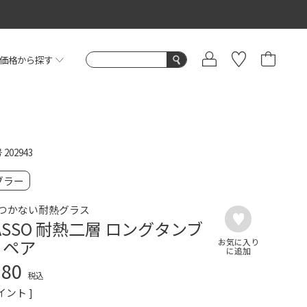
価格から探す
号
202943
ブラー
つかない耐熱グラス
CASSO 耐熱二層 ロングタンブ
 ペア
180
税込
イント ]