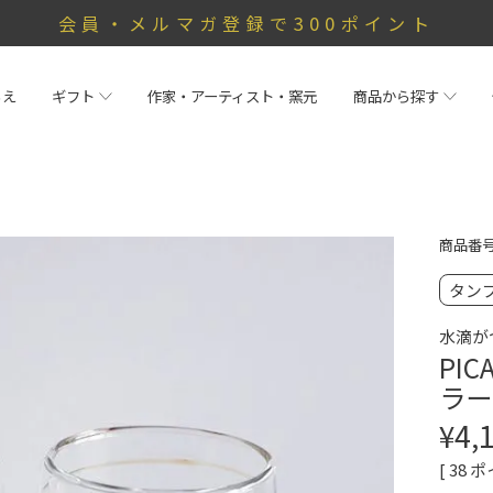
会員・メルマガ登録で300ポイント
らえ
ギフト
作家・アーティスト・窯元
商品から探す
商品番
タン
水滴が
PI
ラー
¥
4,
[
38
ポ