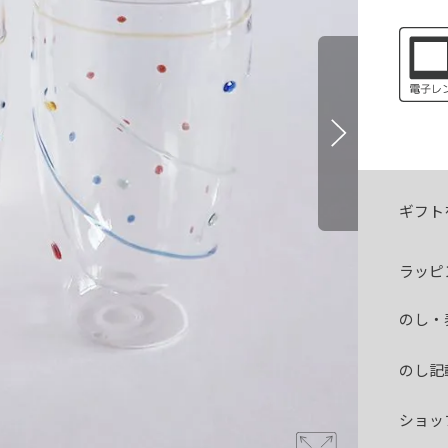
ギフト
ラッピ
のし・
のし記
ショッ