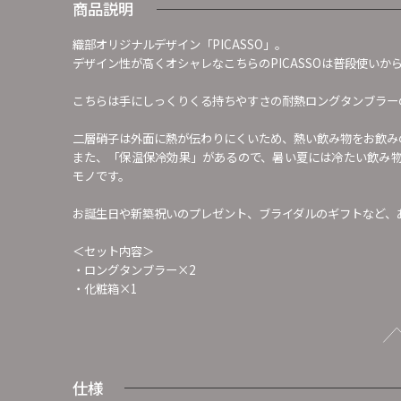
商品説明
織部オリジナルデザイン「PICASSO」。
デザイン性が高くオシャレなこちらのPICASSOは普段使い
こちらは手にしっくりくる持ちやすさの耐熱ロングタンブラー
二層硝子は外面に熱が伝わりにくいため、熱い飲み物をお飲み
また、「保温保冷効果」があるので、暑い夏には冷たい飲み
モノです。
お誕生日や新築祝いのプレゼント、ブライダルのギフトなど、
＜セット内容＞
・ロングタンブラー×2
・化粧箱×1
仕様