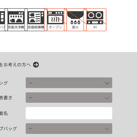
をお考えの方へ
ング
表書き
載名
プバッグ