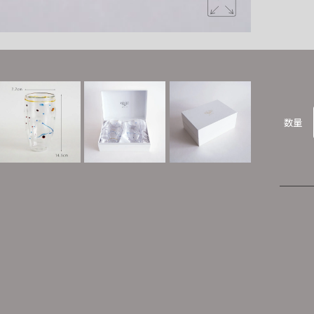
織部オリジ
数量