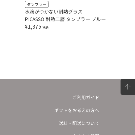
タンブラー
タンブラ
水滴がつかない耐熱グラス
水滴がつ
PICASSO 耐熱二層 タンブラー ブルー
PICAS
¥
1,375
¥
1,375
税込
ご利用ガイド
ギフトをお考えの方へ
送料・配送について