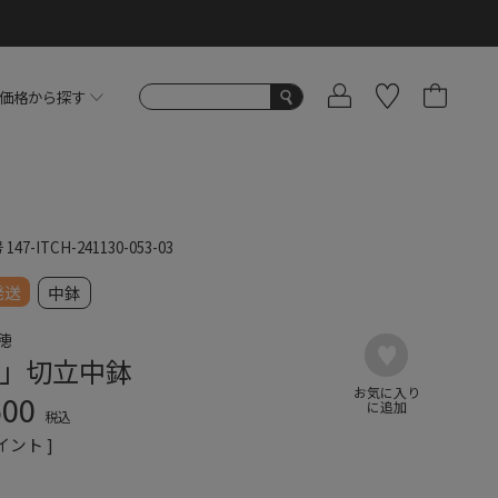
価格から探す
号
147-ITCH-241130-053-03
発送
中鉢
穂
」切立中鉢
600
税込
イント ]