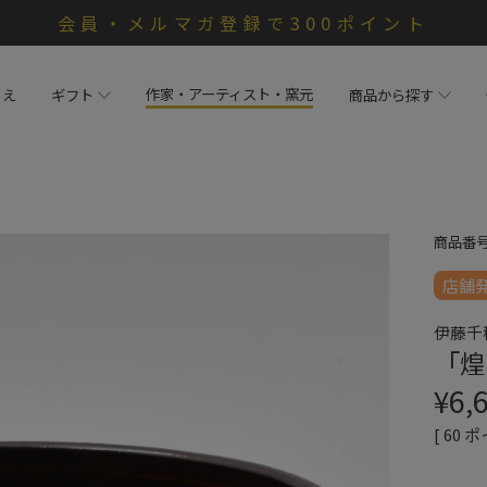
会員・メルマガ登録で300ポイント
作家・アーティスト・窯元
らえ
ギフト
商品から探す
商品番
店舗
伊藤千
「煌
¥
6,
[
60
ポ