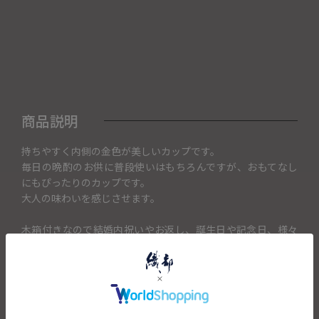
商品説明
持ちやすく内側の金色が美しいカップです。
毎日の晩酌のお供に普段使いはもちろんですが、おもてなし
にもぴったりのカップです。
大人の味わいを感じさせます。
木箱付きなので結婚内祝いやお返し、誕生日や記念日、様々
な贈り物としてもおススメです。
土の持つ暖かな雰囲気と、香り立つ極上の酒の味わいを是非
お楽しみください。