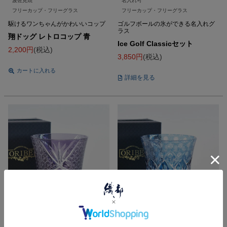
波佐見焼
名入れ可
フリーカップ・フリーグラス
フリーカップ・フリーグラス
駆けるワンちゃんがかわいいコップ
ゴルフボールの氷ができる名入れグ
ラス
翔ドッグ レトロコップ 青
Ice Golf Classicセット
2,200
税込
3,850
税込
カートに入れる
詳細を見る
フリーカップ・フリーグラス
名入れ可
フリーカップ・フリーグラス