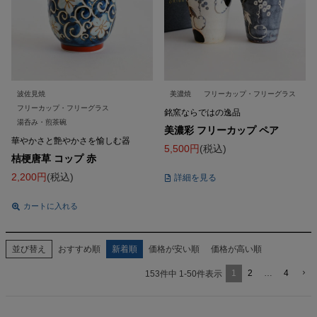
波佐見焼
美濃焼
フリーカップ・フリーグラス
フリーカップ・フリーグラス
銘窯ならではの逸品
湯呑み・煎茶碗
美濃彩 フリーカップ ペア
華やかさと艶やかさを愉しむ器
5,500
税込
桔梗唐草 コップ 赤
2,200
税込
詳細を見る
カートに入れる
並び替え
おすすめ順
新着順
価格が安い順
価格が高い順
1
2
…
4
153
件中
1
-
50
件表示