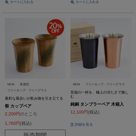
カートに入れる
カートに入れる
NEW
美濃焼
NEW
フリーカップ・フリーグラス
フリーカップ・フリーグラス
至福の一杯を、極上の冷たさで愉し
む
素朴な風合いが飲み物を引き立てる
純銅 タンブラーペア 木箱入
祭 カップペア
12,100
税込
2,200
のところ
1,760
税込
詳細を見る
販売期間