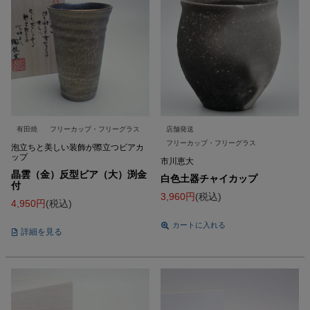
有田焼
フリーカップ・フリーグラス
店舗発送
フリーカップ・フリーグラス
泡立ちと美しい装飾が際立つビアカ
ップ
市川恵大
晶雲（金）反型ビア（大）渕金
白色土器チャイカップ
付
3,960
税込
4,950
税込
カートに入れる
詳細を見る