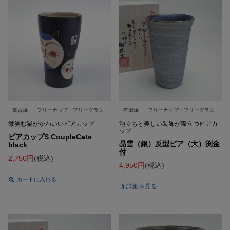
萬古焼
フリーカップ・フリーグラス
有田焼
フリーカップ・フリーグラス
微笑む猫がかわいいビアカップ
泡立ちと美しい装飾が際立つビアカ
ップ
ビアカップS CoupleCats
晶雲（銀）反型ビア（大）渕金
black
付
2,750
税込
4,950
税込
カートに入れる
詳細を見る