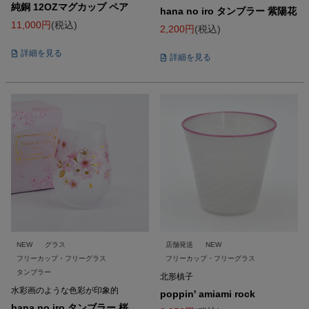
純銅 12OZマグカップ ペア
hana no iro タンブラー 紫陽花
11,000
税込
2,200
税込
詳細を見る
詳細を見る
NEW
グラス
店舗発送
NEW
フリーカップ・フリーグラス
フリーカップ・フリーグラス
タンブラー
北形槙子
水彩画のような色彩が印象的
poppin' amiami rock
hana no iro タンブラー 桜