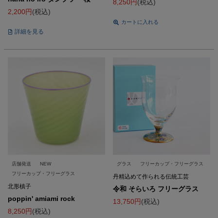
8,250
税込
2,200
税込
カートに入れる
詳細を見る
店舗発送
NEW
グラス
フリーカップ・フリーグラス
フリーカップ・フリーグラス
丹精込めて作られる伝統工芸
北形槙子
令和 そらいろ フリーグラス
poppin' amiami rock
13,750
税込
8,250
税込