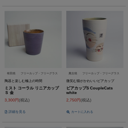
有田焼
フリーカップ・フリーグラス
萬古焼
フリーカップ・フリーグラス
陶器と楽しむ極上の時間
微笑む猫がかわいいビアカップ
ミスト コーラル リニアカップ
ビアカップS CoupleCats
Ｓ 金
white
3,300
税込
2,750
税込
詳細を見る
カートに入れる