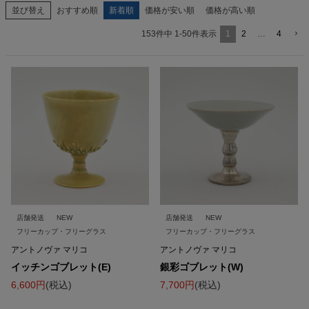
並び替え
おすすめ順
新着順
価格が安い順
価格が高い順
1
2
…
4
153
件中
1
-
50
件表示
店舗発送
NEW
店舗発送
NEW
フリーカップ・フリーグラス
フリーカップ・フリーグラス
アントノヴァ マリコ
アントノヴァ マリコ
イッチンゴブレット(E)
銀彩ゴブレット(W)
6,600
税込
7,700
税込