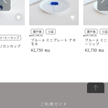
瀬戸焼
小皿
瀬戸焼
小皿
藍色の美しさを感じる器
藍色の美しさを感じる器
コーヒーカップ
ブルーメ ミニプレート アネ
ブルーメ ミニ
モネ
ーリップ
メリカンカップ
¥
2,750
¥
2,750
税込
税込
ご利用ガイド