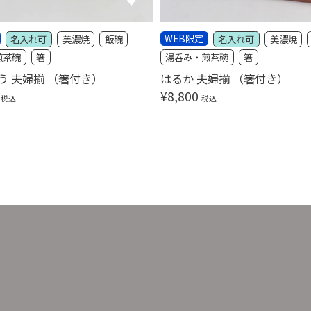
WEB限定
名入れ可
美濃焼
飯碗
名入れ可
美濃焼
煎茶碗
箸
湯呑み・煎茶碗
箸
う 夫婦揃 （箸付き）
はるか 夫婦揃 （箸付き）
¥
8,800
税込
税込