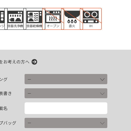
をお考えの方へ
ング
表書き
載名
プバッグ