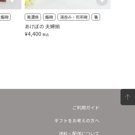
飯碗
美濃焼
飯碗
湯呑み・煎茶碗
箸
タンブラ
ブライダ
あけぼの 夫婦揃
プラチナ
¥
4,400
税込
ート
¥
6,600
ご利用ガイド
ギフトをお考えの方へ
送料・配送について