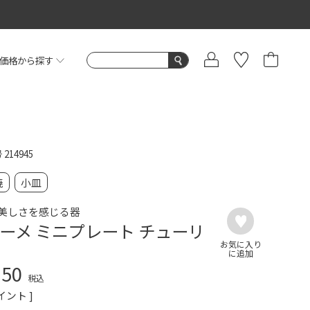
価格から探す
号
214945
焼
小皿
美しさを感じる器
ーメ ミニプレート チューリ
750
税込
イント ]