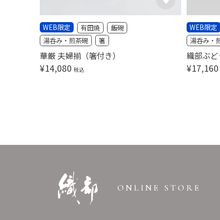
WEB限定
WEB限定
有田焼
飯碗
湯呑み・煎茶碗
箸
湯呑み・
華厳 夫婦揃（箸付き）
織部ぶど
¥
14,080
¥
17,160
税込
ONLINE STORE