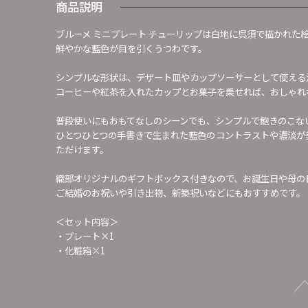
商品説明
ブルーメ ミニプレート チューリップは白地に呉須で描かれた
鮮やかな藍色が目を引くうつわです。
シンプルな形状は、デザート皿やカップソーサーとして使える
コーヒーや紅茶を入れたカップとお菓子を乗せれば、おしゃれ
普段使いにもおもてなしのシーンでも、シンプルで飽きのこな
ひとつひとつの手書きで生まれた藍色のコントラストや濃淡が
ただけます。
織部オリジナルのギフトボックス付きなので、お誕生日や母の
ご結婚のお祝いや引き出物、新築祝いなどにもおすすめです。
＜セット内容＞
・プレート×1
・化粧箱×1