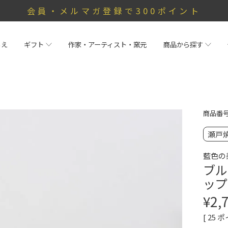
会員・メルマガ登録で300ポイント
らえ
ギフト
作家・アーティスト・窯元
商品から探す
商品番
瀬戸
藍色の
ブル
ップ
¥
2,
[
25
ポ