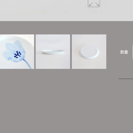
繊細な絵付
数量