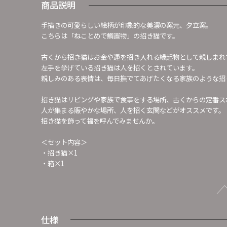
商品説明
手描きの可愛らしい絵柄が印象的な美濃の窯元、夕立窯。
こちらは「ねことめで鯛置物」の招き猫です。
古くから招き猫はお金や運を招き入れる縁起物として親しまれ
左手を挙げている招き猫は人を招くとされています。
親しみのある表情は、毎日撫でてあげたくなる家族のような招
招き猫はリビングや家族で食事をする場所、古くからの定番ス
人が集まる賑やかな場所、人を招く玄関などがオススメです。
招き猫を飾って福を呼んでみませんか。
＜セット内容＞
・招き猫×1
・箱×1
仕様