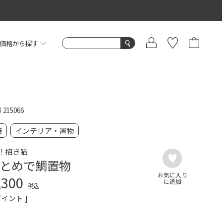
価格から探す
号
215066
焼
インテリア・置物
！招き猫
とめで鯛置物
,300
税込
イント ]