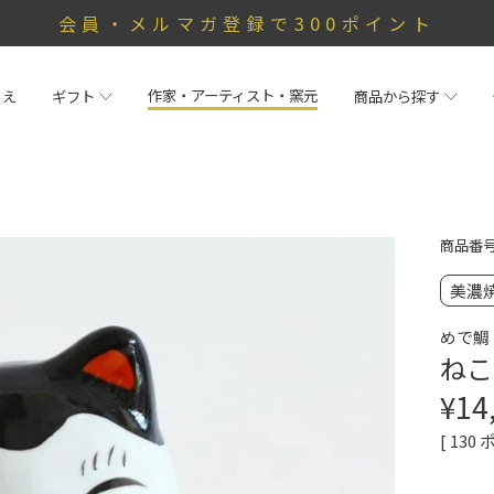
会員・メルマガ登録で300ポイント
作家・アーティスト・窯元
らえ
ギフト
商品から探す
商品番
美濃
めで鯛
ねこ
¥
14
[
130
ポ