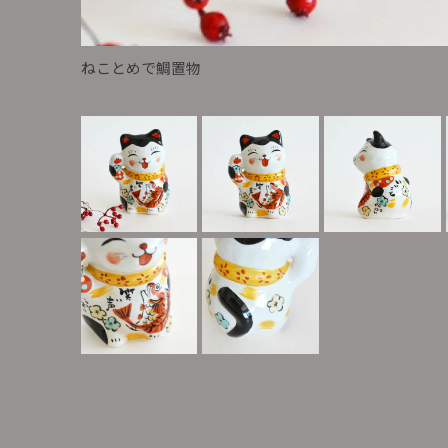
ねことめで鯛置物