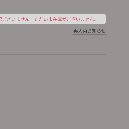
訳ございません。ただいま在庫がございません。
た猫は「金運を招く」といわれています
再入荷お知らせ