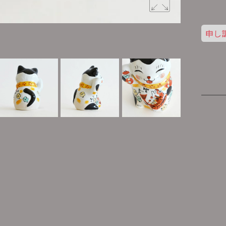
申し
右手を挙げ