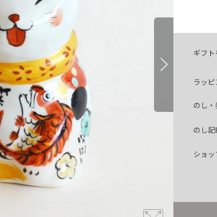
ギフト
ラッピ
のし・
のし記
ショッ