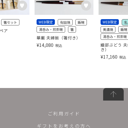
WEB限定
WEB限定
箸セット
有田焼
飯碗
名
湯呑み・煎茶碗
箸
美濃焼
飯碗
彩ペア
湯呑み・煎茶碗
華厳 夫婦揃（箸付き）
¥
14,080
織部ぶどう 夫
税込
き）
¥
17,160
税込
ご利用ガイド
ギフトをお考えの方へ