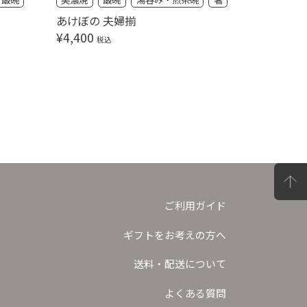
ブライダ
あけぼの 夫婦揃
プラチナ
¥
4,400
税込
ート
¥
6,600
ご利用ガイド
ギフトをお考えの方へ
送料・配送について
よくある質問