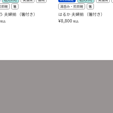
煎茶碗
箸
湯呑み・煎茶碗
箸
う 夫婦揃 （箸付き）
はるか 夫婦揃 （箸付き）
¥
8,800
税込
税込