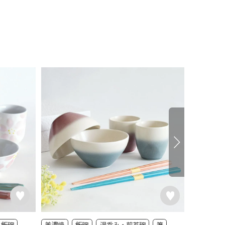
飯碗
美濃焼
飯碗
湯呑み・煎茶碗
箸
タンブラ