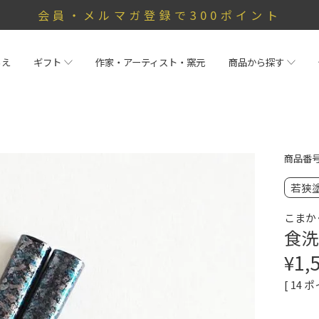
会員・メルマガ登録で300ポイント
らえ
ギフト
作家・アーティスト・窯元
商品から探す
商品番
若狭
こまか
食洗
¥
1,
[
14
ポ