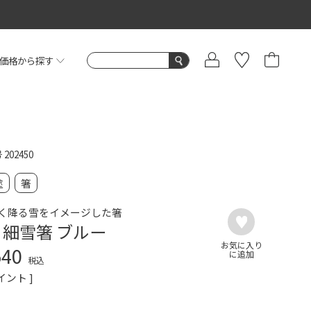
価格から探す
号
202450
塗
箸
く降る雪をイメージした箸
 細雪箸 ブルー
540
税込
イント ]