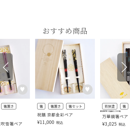
おすすめ商品
箸置き
箸
箸置き
箸セット
若狭塗
箸
食洗機対応で抗菌剤入りのお箸
祝膳 京都金彩ペア
万華鏡箸ペア
¥
11,000
税込
¥
3,025
 花吹雪箸ペア
税込