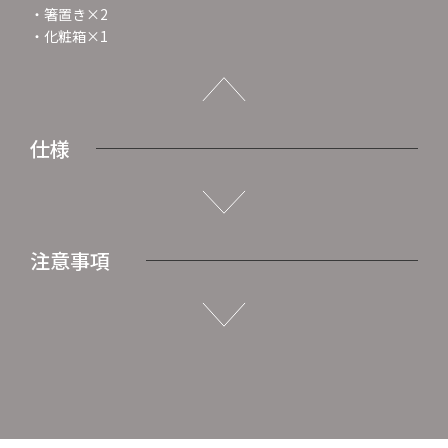
・箸置き×2
・化粧箱×1
仕様
注意事項