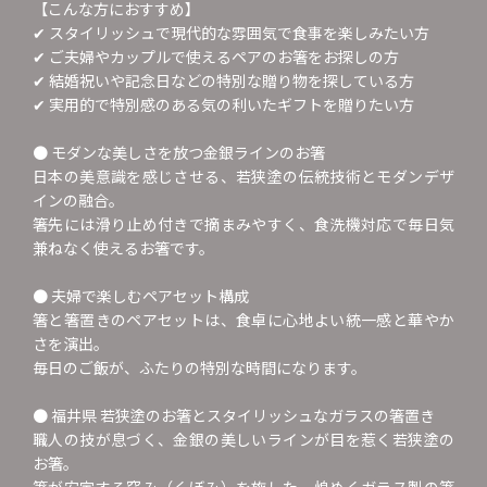
【こんな方におすすめ】
✔ スタイリッシュで現代的な雰囲気で食事を楽しみたい方
✔ ご夫婦やカップルで使えるペアのお箸をお探しの方
✔ 結婚祝いや記念日などの特別な贈り物を探している方
✔ 実用的で特別感のある気の利いたギフトを贈りたい方
● モダンな美しさを放つ金銀ラインのお箸
日本の美意識を感じさせる、若狭塗の伝統技術とモダンデザ
インの融合。
箸先には滑り止め付きで摘まみやすく、食洗機対応で毎日気
兼ねなく使えるお箸です。
● 夫婦で楽しむペアセット構成
箸と箸置きのペアセットは、食卓に心地よい統一感と華やか
さを演出。
毎日のご飯が、ふたりの特別な時間になります。
● 福井県 若狭塗のお箸とスタイリッシュなガラスの箸置き
職人の技が息づく、金銀の美しいラインが目を惹く若狭塗の
お箸。
箸が安定する窪み（くぼみ）を施した、煌めくガラス製の箸