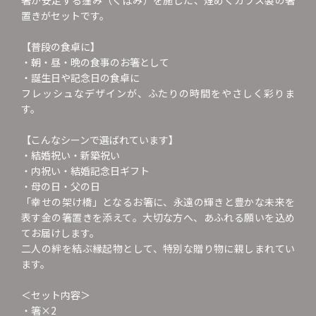
置きがセットです。
【普段の食卓に】
・朝・昼・晩の食事のお箸として
・誕生日や記念日の食卓に
フレッシュなデザインが、ふたりの時間をやさしく彩りま
す。
【こんなシーンで選ばれています】
・結婚祝い・新築祝い
・内祝い・結婚記念日ギフト
・母の日・父の日
「幸せの架け橋」となるお箸に、永遠の輝きと豊かな未来を
表す金の箸置きを添えて。大切な方へ、あふれる願いを込め
てお届けします。
二人の絆を結ぶ縁起物として、特別な贈り物に親しまれてい
ます。
＜セット内容＞
・箸×2