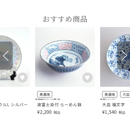
おすすめ商品
美濃焼
美濃焼
大皿
波と富士山をダイナミックに描いた器
海を渡るジャパンブルー
ボウルL シルバー
波富士染付 らーめん鉢
大皿 福文字
¥
2,200
¥
1,540
税込
税込