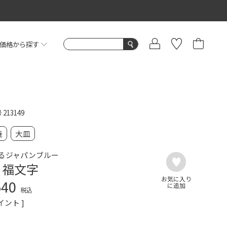
価格から探す
号
213149
焼
大皿
るジャパンブルー
 福文字
540
税込
イント ]