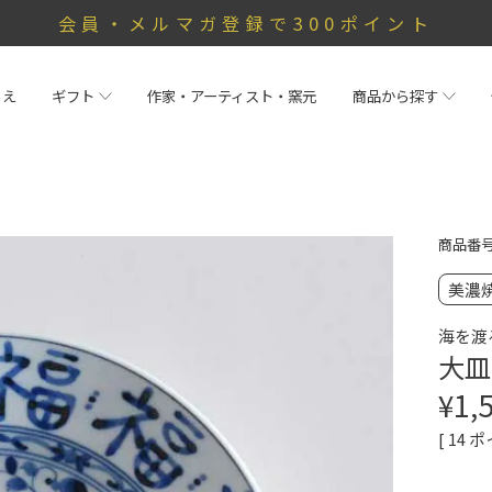
会員・メルマガ登録で300ポイント
らえ
ギフト
作家・アーティスト・窯元
商品から探す
商品番
美濃
海を渡
大皿
¥
1,
[
14
ポ