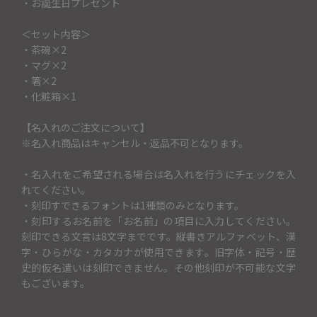
・お誕生日プレゼント
＜セット内容＞
・茶碗×2
・マグ×2
・箸×2
・化粧箱×1
【名入れのご注文について】
※名入れ商品はキャンセル・返品不可となります。
・名入れをご希望される場合は名入れを行うにチェックを入
れてください。
・刻印すできるフォントは1種類のみとなります。
・刻印するお名前を「お名前」の項目に入力してください。
刻印できる文言は8文字までです。縦書きアルファベット、漢
字・ひらがな・カタカナが使用できます。旧字体・記号・歴
史的仮名遣いは刻印できません。その他刻印が不可能な文字
もございます。