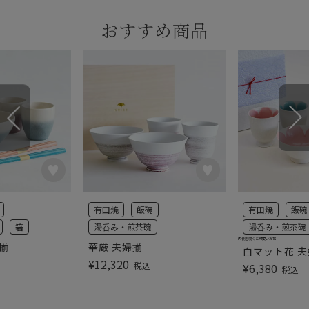
おすすめ商品
有田焼
飯碗
有田焼
飯碗
箸
湯呑み・煎茶碗
湯呑み・煎茶碗
内側を覗くと可愛いお花
揃
華厳 夫婦揃
白マット花 
¥
12,320
税込
¥
6,380
税込