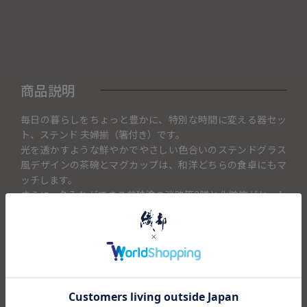
商品説明
毎日の暮らしをちょっと豊かに、特別な時間に変える器セッ
ト、ステンド 夫婦揃（箸付き）です。
光を透かすような鮮やかでやさしい色合いのステンドグラス
風デザインの茶碗とマグカップは、和洋どちらの食卓にもマ
ッチします。
さらに、名入れができる若狭塗の淡路箸2膳と化粧箱がセット
になった、贈り物にも喜ばれる逸品です。
【こんな方におすすめ】
✔ 毎日の朝食・カフェタイムをもっと素敵にしたい
✔ ご夫婦やカップルへの結婚祝い・記念日のギフトをお探し
の方
✔ 名前入りギフトで特別感を出したい方