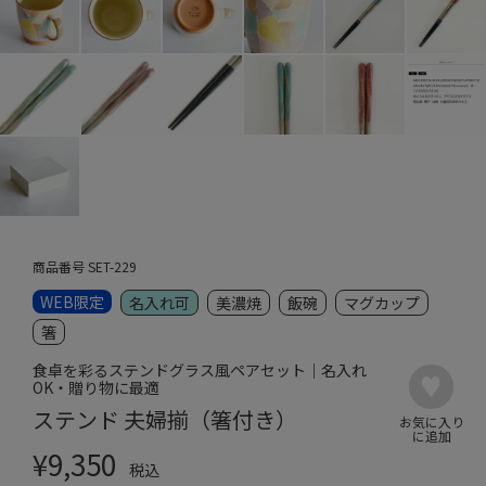
商品番号
SET-229
WEB限定
名入れ可
美濃焼
飯碗
マグカップ
箸
食卓を彩るステンドグラス風ペアセット｜名入れ
OK・贈り物に最適
ステンド 夫婦揃（箸付き）
¥
9,350
税込