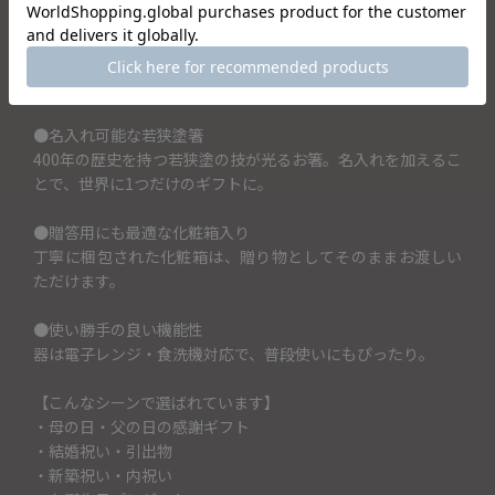
●ステンドグラスのような美しい色彩
土の温かみと光を透かすような透明感が融合したデザイン
で、食卓を華やかにします。
●名入れ可能な若狭塗箸
400年の歴史を持つ若狭塗の技が光るお箸。名入れを加えるこ
とで、世界に1つだけのギフトに。
●贈答用にも最適な化粧箱入り
丁寧に梱包された化粧箱は、贈り物としてそのままお渡しい
ただけます。
●使い勝手の良い機能性
器は電子レンジ・食洗機対応で、普段使いにもぴったり。
【こんなシーンで選ばれています】
・母の日・父の日の感謝ギフト
・結婚祝い・引出物
・新築祝い・内祝い