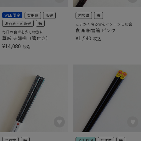
WEB限定
有田焼
飯碗
若狭塗
箸
湯呑み・煎茶碗
箸
こまかく降る雪をイメージした箸
食洗 細雪箸 ピンク
毎日の食卓を少し特別に
¥
1,540
華厳 夫婦揃（箸付き）
税込
¥
14,080
税込
若狭塗
箸
名入れ可
若狭塗
箸