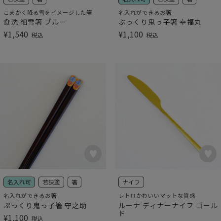
こまかく降る雪をイメージした箸
名入れができるお箸
食洗 細雪箸 ブルー
ぷっくり鬼っ子箸 幸福丸
¥
1,540
¥
1,100
税込
税込
名入れ可
若狭塗
箸
ナイフ
名入れができるお箸
レトロかわいいマットな質感
ぷっくり鬼っ子箸 守之助
ルーナ ディナーナイフ ゴール
ド
¥
1,100
税込