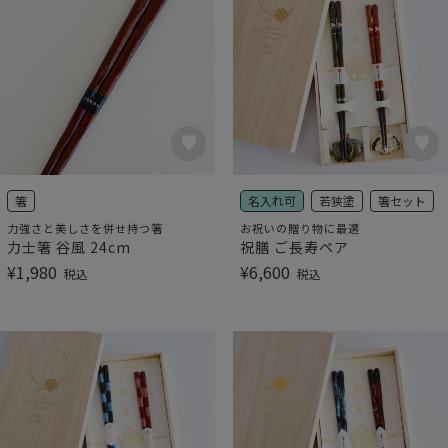
箸
名入れ可
若狭塗
箸セット
力強さと美しさを併せ持つ箸
お祝いの贈り物に最適
力士箸 谷風 24cm
祝膳 ご長寿ペア
¥
1,980
¥
6,600
税込
税込