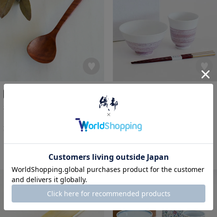
WEB限定
スプーン
調理道具
有田焼
飯碗
湯呑み・煎茶碗
箸
木のカトラリー
ルボア レードル ブラウン まる
シックで落ち着いた雰囲気
¥
990
華厳 一膳セット 紫
税込
¥
7,315
税込