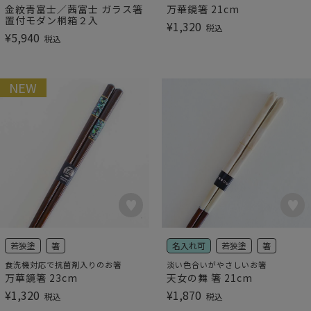
金紋青富士／茜富士 ガラス箸
万華鏡箸 21cm
置付モダン桐箱２入
¥
1,320
税込
¥
5,940
税込
NEW
若狭塗
箸
名入れ可
若狭塗
箸
食洗機対応で抗菌剤入りのお箸
淡い色合いがやさしいお箸
万華鏡箸 23cm
天女の舞 箸 21cm
¥
1,320
¥
1,870
税込
税込