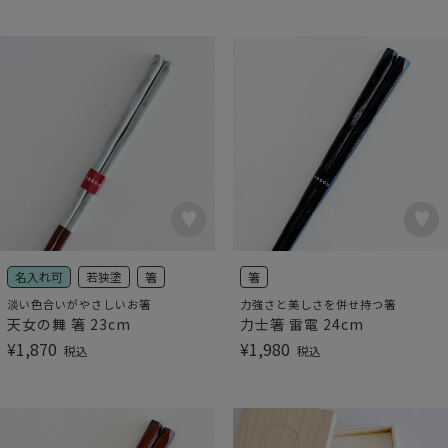
名入れ可
若狭塗
箸
箸
淡い色合いがやさしいお箸
力強さと美しさを併せ持つ箸
天女の舞 箸 23cm
力士箸 雷電 24cm
¥
1,870
¥
1,980
税込
税込