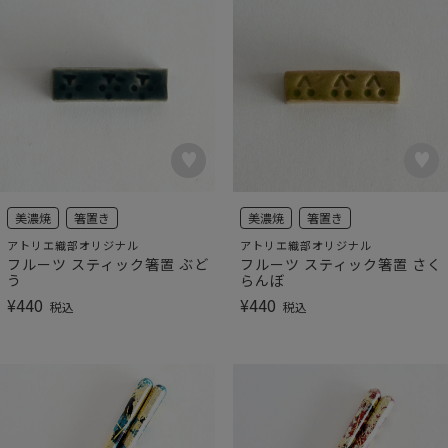
美濃焼
箸置き
美濃焼
箸置き
アトリエ織部オリジナル
アトリエ織部オリジナル
フルーツ スティック箸置 ぶど
フルーツ スティック箸置 さく
う
らんぼ
¥
440
¥
440
税込
税込