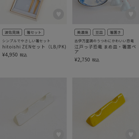
波佐見焼
箸セット
美濃焼
豆皿
箸置き
シンプルでやさしい箸セット
古伊万里調のうつわにかわいい恐竜
hitoishi ZENセット（LB/PK)
江戸っ子恐竜 まめ皿・箸置ペ
ア
¥
4,950
税込
¥
2,750
税込