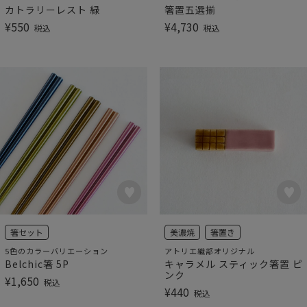
カトラリーレスト 緑
箸置五選揃
¥
550
¥
4,730
税込
税込
箸セット
美濃焼
箸置き
5色のカラーバリエーション
アトリエ織部オリジナル
Belchic箸 5P
キャラメル スティック箸置 ピ
ンク
¥
1,650
税込
¥
440
税込