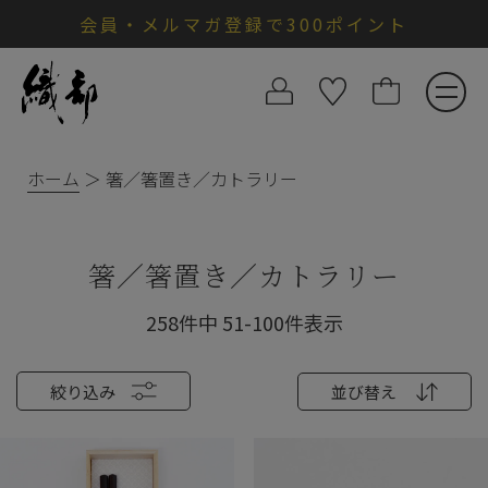
会員・メルマガ登録で300ポイント
ホーム
箸／箸置き／カトラリー
箸／箸置き／カトラリー
258
件中
51
-
100
件表示
絞り込み
並び替え