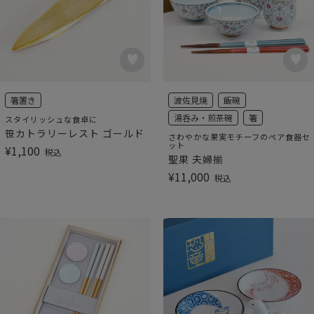
箸置き
波佐見焼
飯碗
湯呑み・煎茶碗
箸
スタイリッシュな食卓に
笹カトラリーレスト ゴールド
さわやかな果実モチーフのペア食器セ
ット
¥
1,100
税込
聖果 夫婦揃
¥
11,000
税込