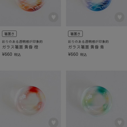
箸置き
箸置き
彩りのある透明感が印象的
彩りのある透明感が印象的
ガラス箸置 黄昏 橙
ガラス箸置 黄昏 青
¥
660
¥
660
税込
税込