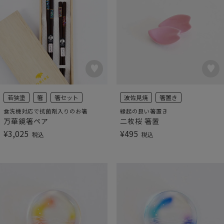
若狭塗
箸
箸セット
波佐見焼
箸置き
食洗機対応で抗菌剤入りのお箸
縁起の良い箸置き
万華鏡箸ペア
二枚桜 箸置
¥
3,025
¥
495
税込
税込