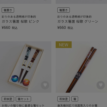
箸置き
箸置き
彩りのある透明感が印象的
彩りのある透明感が印象的
ガラス箸置 桜歌 ピンク
ガラス箸置 桜歌 グリーン
¥
660
¥
660
税込
税込
NEW
若狭塗
箸セット
若狭塗
箸
お祝いの贈り物に最適な箸セット
食洗機対応で抗菌剤入りのお箸