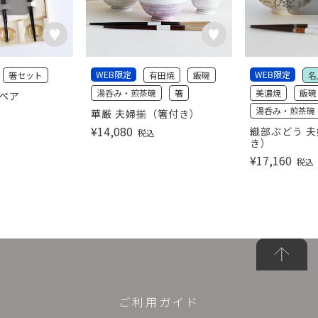
WEB限定
WEB限定
箸セット
有田焼
飯碗
名
湯呑み・煎茶碗
箸
美濃焼
飯碗
彩ペア
湯呑み・煎茶碗
華厳 夫婦揃（箸付き）
¥
14,080
織部ぶどう 夫
税込
き）
¥
17,160
税込
ご利用ガイド