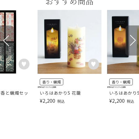
おすすめ商品
香り・蝋燭
香り・蝋燭
本物のロウでリアルな質感
本物のロウでリアルな質感
線香と蝋燭セッ
いろはあかりS 花籠
いろはあかりS
¥
2,200
¥
2,200
税込
税込