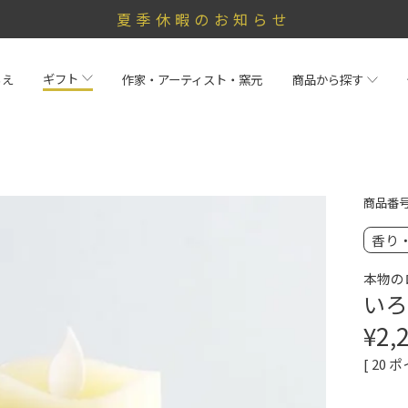
夏季休暇のお知らせ
ギフト
らえ
作家・アーティスト・窯元
商品から探す
商品番
香り
本物の
いろ
¥
2,
[
20
ポ