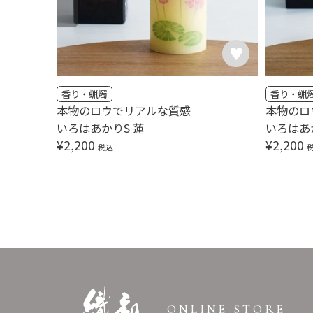
香り・蝋燭
香り・蝋
本物のロウでリアルな質感
本物のロ
いろはあかりS 蓮
いろはあ
¥
2,200
¥
2,200
税込
ONLINE STORE