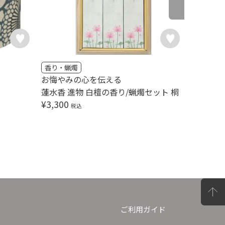
香り・蝋燭
香り・蝋
お悔やみの心を伝える
お悔やみ
蓮水香 進物 白檀の香り/蝋燭セット 桐
和遊 進
¥
3,300
¥
2,750
税込
ご利用ガイド