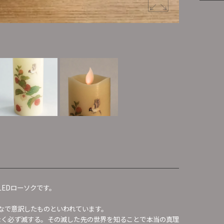
いろはあかり
LEDローソクです。
なで意訳したものといわれています。
なく必ず滅する。その滅した先の世界を知ることで本当の真理