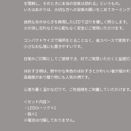
を理解し、そのときに本当の安楽は訪れる」というもの。
いろはあかりは、大切な方への安楽の願いをこめてネーミング
自然な炎のゆらぎを再現したLEDで辺りを優しく照らします。
火の消し忘れなどの心配もなく安全にご使用いただけます。
コンパクトサイズで場所をとることなく、省スペースで使用す
小さなお仏壇にも置きやすいです。
日常のご灯明としてご使用でき、対でご用意いただくと盆提灯
ほおずき柄は、鮮やかな朱色のほおずきとかわいい雀が描かれ
高級感があり贈り物にも人気の柄です。
心落ち着く温かな灯りで、ご先祖様をご供養していただけます
＜セット内容＞
・LEDローソク×1
・箱×1
※電池は付属しておりません。