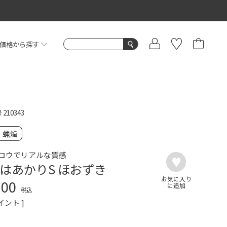
価格から探す
号
210343
・蝋燭
ロウでリアルな質感
はあかりS ほおずき
200
税込
イント ]