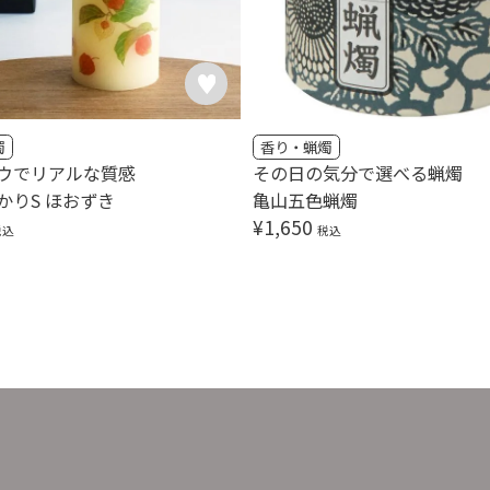
燭
香り・蝋燭
ウでリアルな質感
その日の気分で選べる蝋燭
かりS ほおずき
亀山五色蝋燭
¥
1,650
税込
税込