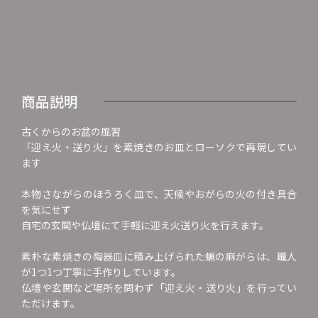
商品説明
古くからのお盆の風習
「迎え火・送り火」を素焼きのお皿とローソクで再現してい
ます
本物さながらのほうろく皿で、天候やおがらの火の付き具合
を気にせず
自宅の玄関や仏壇にて手軽に迎え火送り火を行えます。
素朴な素焼きの陶器皿に積み上げられた蝋の麻がらは、職人
が1つ1つ丁寧に手作りしています。
仏壇や玄関など場所を問わず「迎え火・送り火」を行ってい
ただけます。