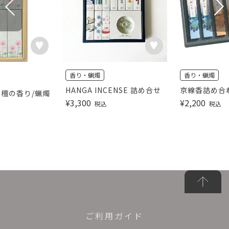
香り・蝋燭
香り・蝋燭
HANGA INCENSE 詰め合せ
京線香詰め合
白檀の香り/蝋燭
¥
3,300
¥
2,200
税込
税込
ご利用ガイド