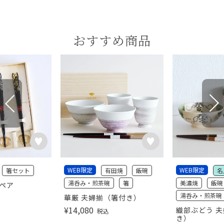
おすすめ商品
WEB限定
WEB限定
箸セット
有田焼
飯碗
名
湯呑み・煎茶碗
箸
美濃焼
飯碗
彩ペア
湯呑み・煎茶碗
華厳 夫婦揃（箸付き）
¥
14,080
織部ぶどう 夫
税込
き）