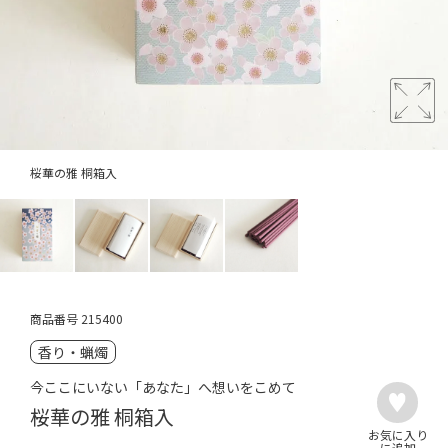
桜華の雅 桐箱入
商品番号
215400
香り・蝋燭
今ここにいない「あなた」へ想いをこめて
桜華の雅 桐箱入