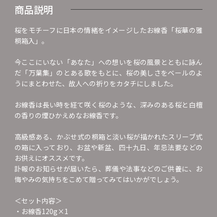
商品説明
桜をモチーフに日本の情緒をイメージしたお線香「桜華の雅
桐箱入」。
今ここにいない「あなた」への想いを桜の風景とともに詠ん
だ「万葉集」のとある歌をもとに、桜の美しさをベールのよ
うにまとわせた、故人への祈りをカタチにしました。
お線香は長い時を経て咲く桜のような、深みのある桜と白檀
の香りの煙ひかえめなお線香です。
高級感ある、かぶせ式の桐箱と淡い桜が描かれたスリーブ式
の箱に入っており、お盆や新盆、四十九日、年忌法要などの
お供えにオススメです。
訃報のお知らせが届いたら、葬儀や法事などのご供養に、お
悔やみの気持ちをこめて贈ってみてはいかがでしょう。
＜セット内容＞
・お線香120g×1