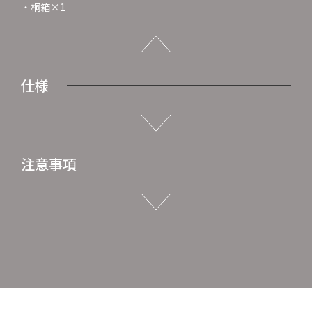
・桐箱×1
仕様
注意事項