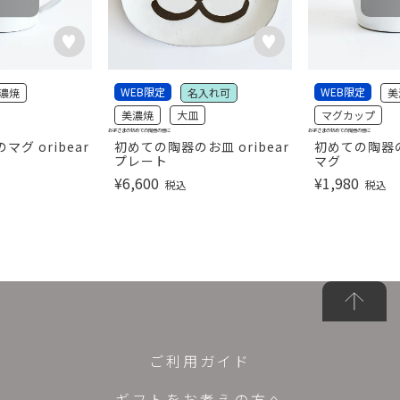
WEB限定
WEB限定
濃焼
名入れ可
美
美濃焼
大皿
マグカップ
お子さまの初めての陶器の器に
お子さまの初めての陶器の器に
グ oribear
初めての陶器のお皿 oribear
初めての陶器のマ
プレート
マグ
¥
6,600
¥
1,980
税込
税込
ご利用ガイド
ギフトをお考えの方へ