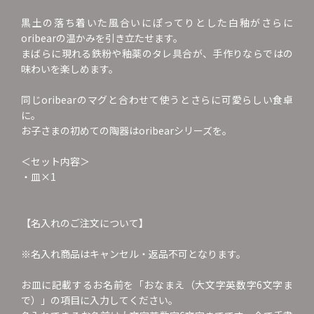
黒土の落ち着いた風合いにぽってりとした白釉がさらに
oribearの温かみを引き立たせます。
まばらに現れる鉄粉や釉薬のタレ具合が、手作りならではの
味わいを楽しめます。
同じoribearのマグと合わせて使うとさらに可愛らしい食卓
に。
お子さまの初めての陶器はoribearシリーズを。
＜セット内容＞
・皿×1
【名入れのご注文について】
※名入れ商品はキャンセル・返品不可となります。
お皿に記載するお名前を「おなまえ（大文字英数字6文字ま
で）」の項目に入力してください。