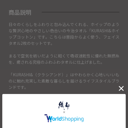
商品説明
日々のくらしをふわりと包み込んでくれる、ホイップのよう
な贅沢心地のやさしい色合いの今治タオル「KURASHI&ホイ
ップコットン」です。こちらは普段からよく使う、フェイス
タオル2枚のセットです。
まるで空気を紡いだように軽くて吸収速乾性に優れた無撚糸
を、癒される究極のふわふわタオルに仕上げました。
「KURASHI&（クラシアンド）」はやわらかく心地いいいも
のに触れ充実した素敵な暮らしを届けるライフスタイルブラ
ンドです。
結婚の引出物・内祝い、出産の内祝いの贈り物は勿論、 季節
のご挨拶としてお中元・お歳暮など様々な用途で お贈りいた
だけるタオルギフトです。
＜セット内容＞