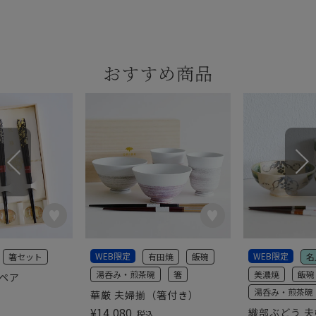
おすすめ商品
WEB限定
WEB限定
箸セット
有田焼
飯碗
名
湯呑み・煎茶碗
箸
美濃焼
飯碗
彩ペア
湯呑み・煎茶碗
華厳 夫婦揃（箸付き）
¥
14,080
織部ぶどう 夫
税込