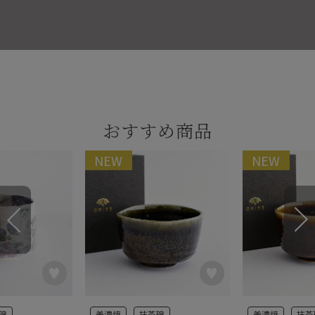
おすすめ商品
NEW
NEW
碗
美濃焼
抹茶碗
美濃焼
抹茶