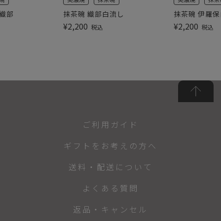
黒織部
抹茶碗 織部白流し
抹茶碗 伊羅
¥
2,200
¥
2,200
税込
税込
ご利用ガイド
ギフトをお考えの方へ
送料・配送について
よくある質問
返品・キャンセル