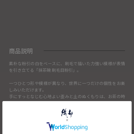
商品説明
素朴な粉引の白をベースに、刷毛で描いた力強い模様が表情
を引き立てる「抹茶碗 刷毛目粉引」。
一つひとつ形や模様が異なり、世界に一つだけの個性をお楽
しみいただけます。
手にすっとなじむ心地よい歪みと土のぬくもりは、お茶の時
間をより特別なものにしてくれます。
抹茶碗としてはもちろん、カフェオレボウルや小鉢など、普
段使いの器としても幅広く活躍します。
上品な黒色の化粧箱に入れてお届けするため、大切な方への