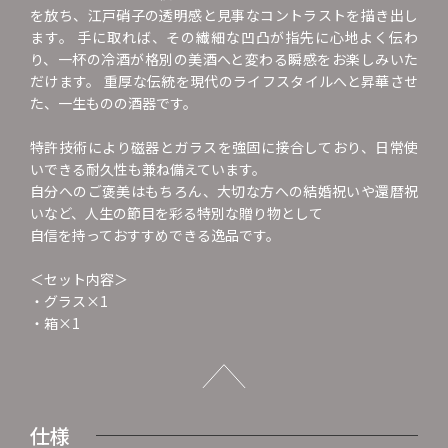
を放ち、江戸硝子の透明感と見事なコントラストを描き出し
ます。 手に取れば、その繊細な凹凸が指先に心地よく伝わ
り、一杯の冷酒が格別の美酒へと変わる瞬感をお楽しみいた
だけます。 重厚な伝統を現代のライフスタイルへと昇華させ
た、一生ものの酒器です。
特許技術により磁器とガラスを強固に接合しており、日常使
いできる耐久性も兼ね備えています。
自分へのご褒美はもちろん、大切な方への結婚祝いや還暦祝
いなど、人生の節目を彩る特別な贈り物として
自信を持っておすすめできる逸品です。
＜セット内容＞
・グラス×1
・箱×1
仕様