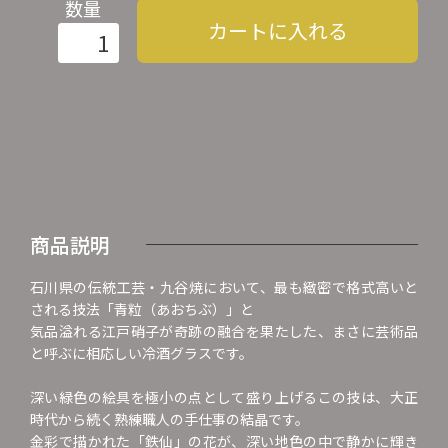
数量
カートに入れる
商品説明
石川県の伝統工芸・九谷焼において、最も緻密で格式高いと
される技法「青粒（あおちぶ）」と
気品溢れる江戸硝子が奇跡の融合を果たした、まさに芸術品
と呼ぶに相応しい冷酒グラスです。
深い緑色の絵具を極小の点として盛り上げるこの技は、大正
時代から続く熟練職人の手仕事の結晶です。
金彩で描かれた「鉄仙」の花が、深い地色の中で静かに輝き