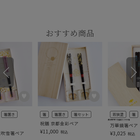
おすすめ商品
箸置き
箸
箸置き
箸セット
若狭塗
箸
食洗機対応で抗菌剤入りのお箸
祝膳 京都金彩ペア
万華鏡箸ペア
¥
11,000
税込
¥
3,025
 花吹雪箸ペア
税込