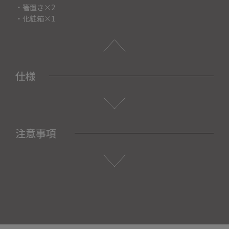
・箸置き×2
・化粧箱×1
仕様
注意事項