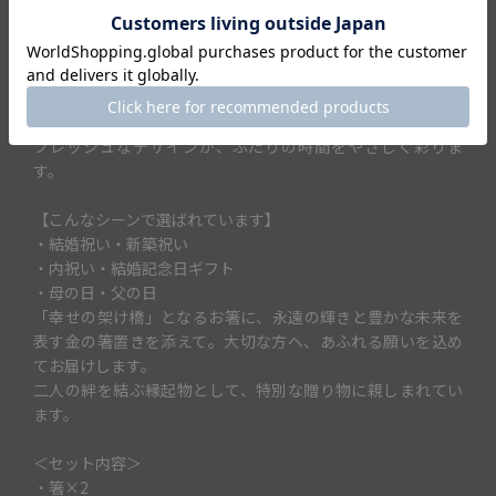
置きがセットです。
【普段の食卓に】
・朝・昼・晩の食事のお箸として
・誕生日や記念日の食卓に
フレッシュなデザインが、ふたりの時間をやさしく彩りま
す。
【こんなシーンで選ばれています】
・結婚祝い・新築祝い
・内祝い・結婚記念日ギフト
・母の日・父の日
「幸せの架け橋」となるお箸に、永遠の輝きと豊かな未来を
表す金の箸置きを添えて。大切な方へ、あふれる願いを込め
てお届けします。
二人の絆を結ぶ縁起物として、特別な贈り物に親しまれてい
ます。
＜セット内容＞
・箸×2