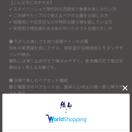
【こんな方におすすめ】
✔ スタイリッシュで現代的な雰囲気で食事を楽しみたい方
✔ ご夫婦やカップルで使えるペアのお箸をお探しの方
✔ 結婚祝いや記念日などの特別な贈り物を探している方
✔ 実用的で特別感のある気の利いたギフトを贈りたい方
● モダンな美しさを放つ金銀ラインのお箸
日本の美意識を感じさせる、若狭塗の伝統技術とモダンデザ
インの融合。
箸先には滑り止め付きで摘まみやすく、食洗機対応で毎日気
兼ねなく使えるお箸です。
● 夫婦で楽しむペアセット構成
箸と箸置きのペアセットは、食卓に心地よい統一感と華やか
さを演出。
毎日のご飯が、ふたりの特別な時間になります。
● 福井県 若狭塗のお箸とスタイリッシュなガラスの箸置き
職人の技が息づく、金銀の美しいラインが目を惹く若狭塗の
お箸。
箸が安定する窪み（くぼみ）を施した、煌めくガラス製の箸