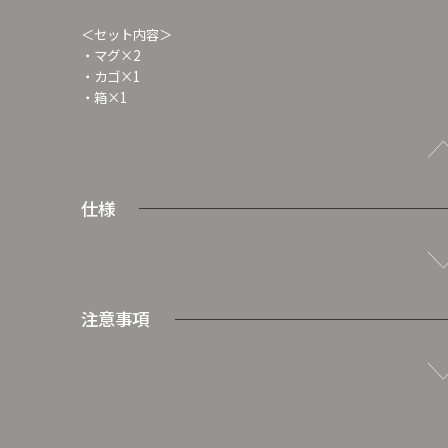
＜セット内容＞
・マグ×2
・カゴ×1
・箱×1
仕様
注意事項