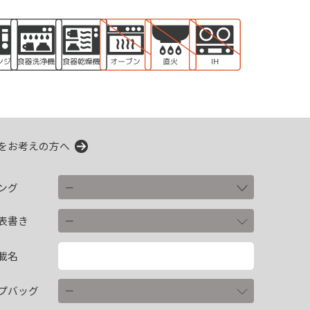
をお考えの方へ
ング
表書き
載名
プバッグ