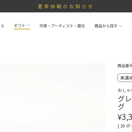
夏季休暇のお知らせ
ギフト
らえ
作家・アーティスト・窯元
商品から探す
商品番
美濃
おしゃ
グレ
グ
¥
3,
[
30
ポ