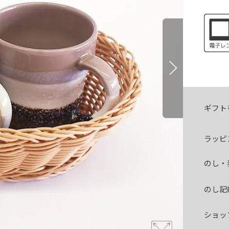
ギフト
ラッピ
のし・
のし記
ショッ