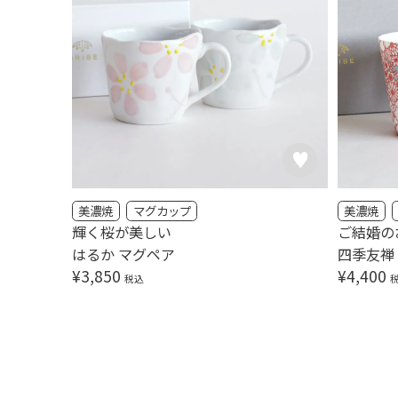
美濃焼
マグカップ
美濃焼
輝く桜が美しい
ご結婚の
はるか マグペア
四季友禅
¥
3,850
¥
4,400
税込