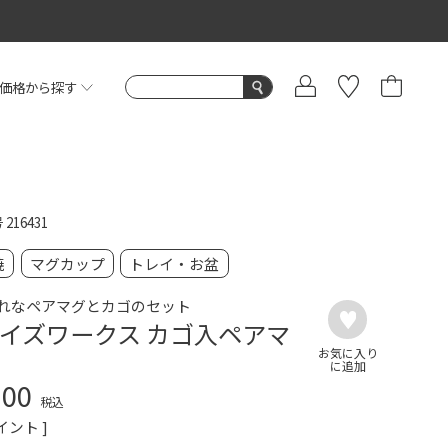
価格から探す
号
216431
焼
マグカップ
トレイ・お盆
れなペアマグとカゴのセット
イズワークス カゴ入ペアマ
300
税込
イント ]