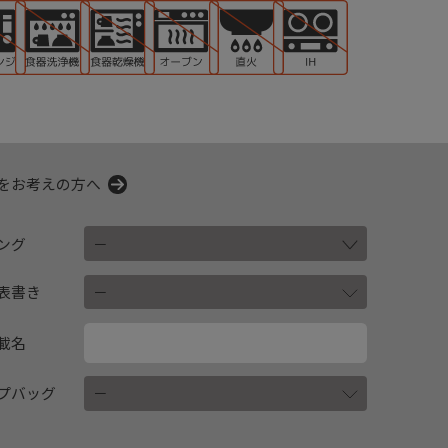
をお考えの方へ
ング
表書き
載名
プバッグ