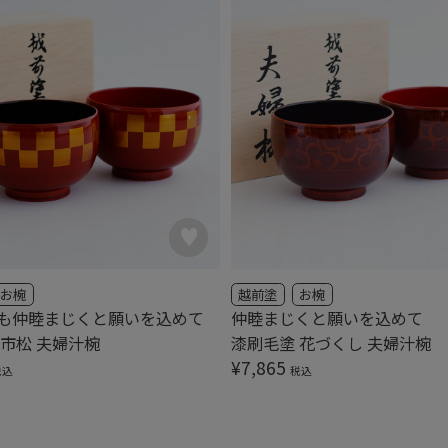
お椀
越前塗
お椀
も仲睦まじくと願いを込めて
仲睦まじくと願いを込めて
 市松 夫婦汁椀
漆刷毛塗 花づくし 夫婦汁椀
¥
7,865
税込
税込