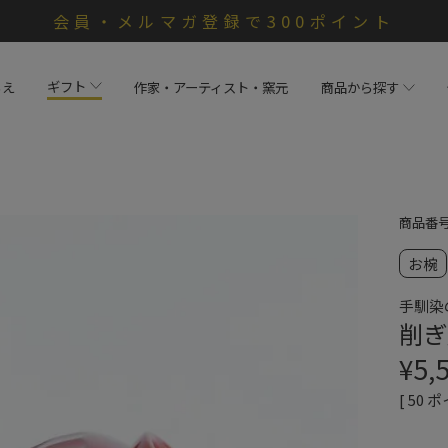
会員・メルマガ登録で300ポイント
ギフト
らえ
作家・アーティスト・窯元
商品から探す
商品番
お椀
手馴染
削ぎ
¥
5,
[
50
ポ