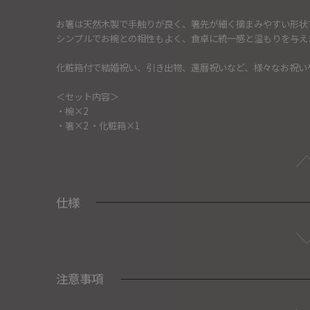
お箸は天然木製で手触りが良く、箸先が細く摘まみやすい形状
シンプルでお椀との相性もよく、食卓に統一感と温もりを与え
化粧箱付で結婚祝い、引き出物、還暦祝いなど、様々なお祝い
＜セット内容＞
・椀×2
・箸×2 ・化粧箱×1
仕様
注意事項