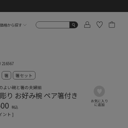
価格から探す
号
216567
箸
箸セット
のよい碗と箸の夫婦揃
彫り お好み椀 ペア箸付き
500
税込
イント ]