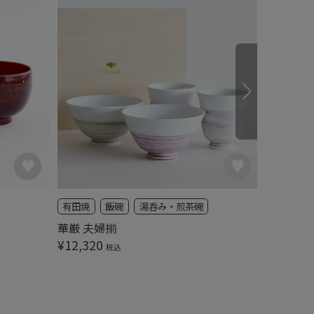
有田焼
飯碗
湯呑み・煎茶碗
有田焼
内側を覗
華厳 夫婦揃
白マット
¥
12,320
税込
¥
6,380