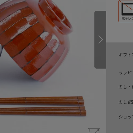
ギフト
ラッピ
のし・
のし記
ショッ