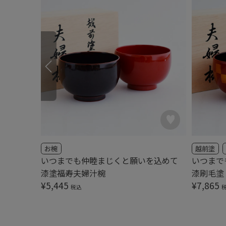
ラス
お椀
越前塗
いつまでも仲睦まじくと願いを込めて
いつまで
漆塗福寿夫婦汁椀
漆刷毛塗
¥
5,445
¥
7,865
税込