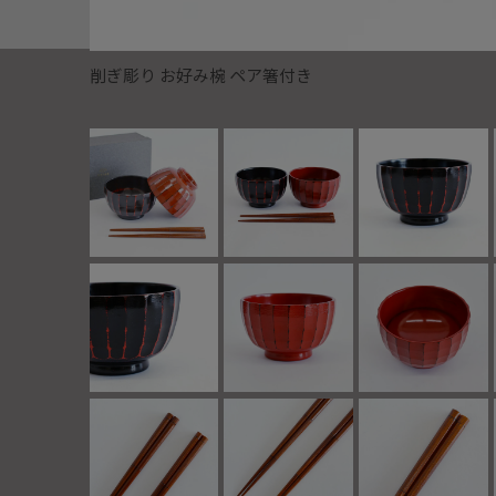
削ぎ彫り お好み椀 ペア箸付き