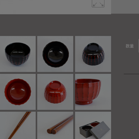
削ぎ彫りの
数量